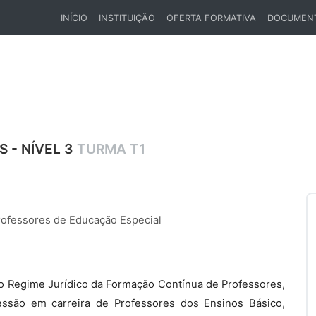
INÍCIO
INSTITUIÇÃO
OFERTA FORMATIVA
DOCUMEN
(CURRENT)
 - NÍVEL 3
TURMA T1
rofessores de Educação Especial
, do Regime Jurídico da Formação Contínua de Professores,
essão em carreira de Professores dos Ensinos Básico,